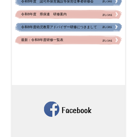
令和8年度 認可外保育施設等保育従事者研修会
安芸郡
安芸高田市
令和8年度 県保連 研修案内
尾道市
令和8年度幼児教育アドバイザー研修につきまして
山県郡
庄原市
最新：令和8年度研修一覧表
府中市
廿日市市
東広島市
江田島市
神石高原町
福山市
竹原市