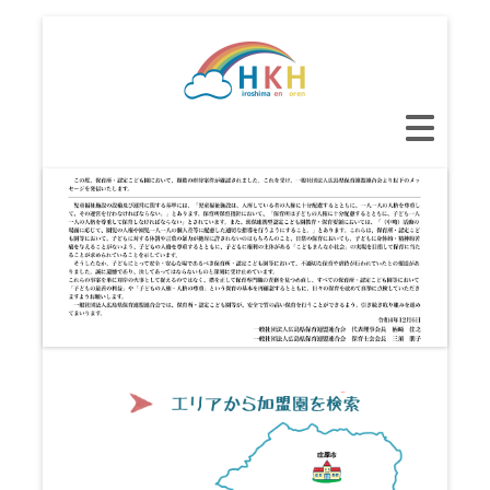
コ
ン
テ
ン
メ
ツ
イ
へ
ン
ス
メ
キ
ニ
ッ
ュ
プ
ー