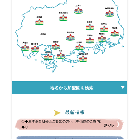
地名から加盟園を検索
三原市
三次市
世羅町
呉市
◇◆夏季保育研修会ご参加の方へ【準備物のご案内】
◆◇
大崎上島町
大竹市