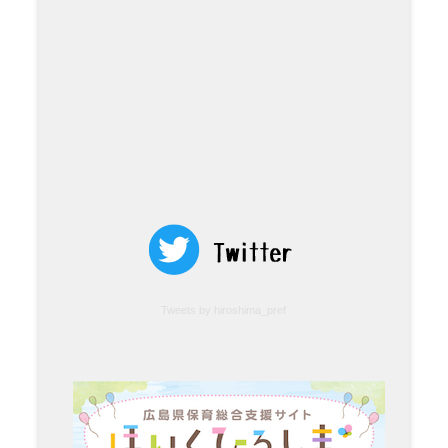
Tweets by hiroshima_pref