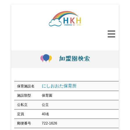
コ
ン
テ
ン
メ
ツ
イ
へ
ン
ス
メ
キ
ニ
ッ
ュ
プ
ー
にしおおた保育所
保育施設名
施設類型
保育園
公私立
公立
定員
40名
郵便番号
722-1626