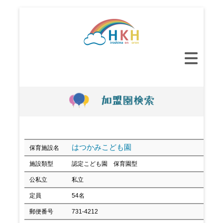
コ
ン
テ
ン
メ
ツ
イ
へ
ン
ス
メ
キ
ニ
ッ
ュ
プ
ー
はつかみこども園
保育施設名
施設類型
認定こども園 保育園型
公私立
私立
定員
54名
郵便番号
731-4212