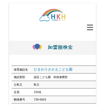
コ
ン
テ
ン
メ
ツ
イ
へ
ン
ス
メ
キ
ニ
ッ
ュ
プ
ー
ひまわりさかえこども園
保育施設名
施設類型
認定こども園 幼保連携型
公私立
私立
定員
150名
郵便番号
739-0603