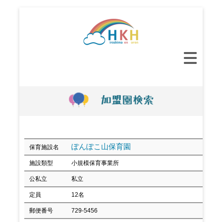
コ
ン
テ
ン
メ
ツ
イ
へ
ン
ス
メ
キ
ニ
ッ
ュ
プ
ー
ぽんぽこ山保育園
保育施設名
施設類型
小規模保育事業所
公私立
私立
定員
12名
郵便番号
729-5456