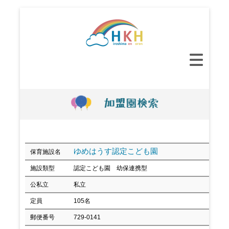
コ
ン
テ
ン
メ
ツ
イ
へ
ン
ス
メ
キ
ニ
ッ
ュ
プ
ー
ゆめはうす認定こども園
保育施設名
施設類型
認定こども園 幼保連携型
公私立
私立
定員
105名
郵便番号
729-0141