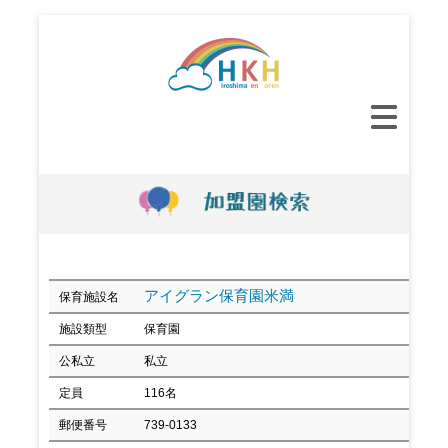
コ
ン
テ
ン
メ
ツ
イ
へ
ン
ス
メ
キ
ニ
ッ
ュ
プ
ー
アイグラン保育園米満
保育施設名
施設類型
保育園
公私立
私立
定員
116名
郵便番号
739-0133