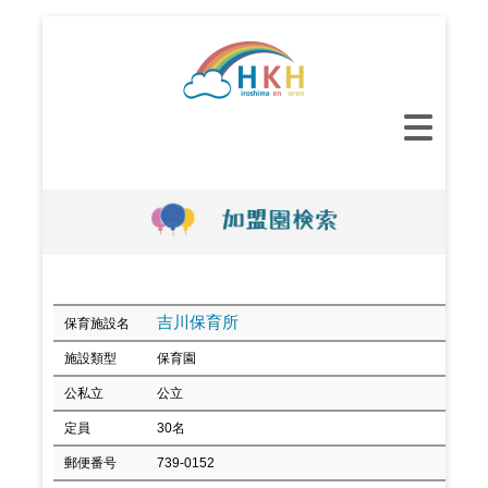
コ
ン
テ
ン
メ
ツ
イ
へ
ン
ス
メ
キ
ニ
ッ
ュ
プ
ー
吉川保育所
保育施設名
施設類型
保育園
公私立
公立
定員
30名
郵便番号
739-0152