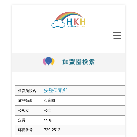
コ
ン
テ
ン
メ
ツ
イ
へ
ン
ス
メ
キ
ニ
ッ
ュ
プ
ー
安登保育所
保育施設名
施設類型
保育園
公私立
公立
定員
55名
郵便番号
729-2512