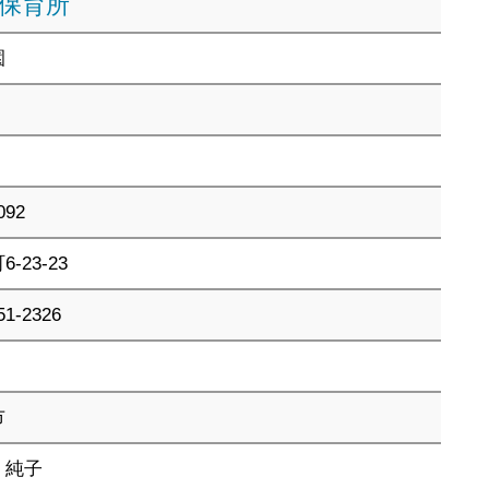
保育所
園
092
-23-23
51-2326
市
 純子