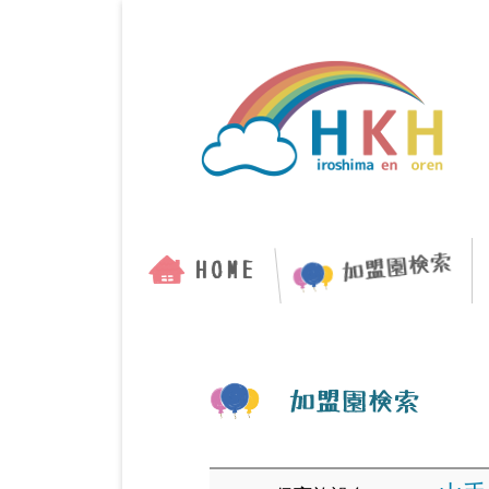
コ
ン
テ
ン
ツ
へ
ス
キ
メ
ッ
イ
プ
ン
メ
ニ
ュ
ー