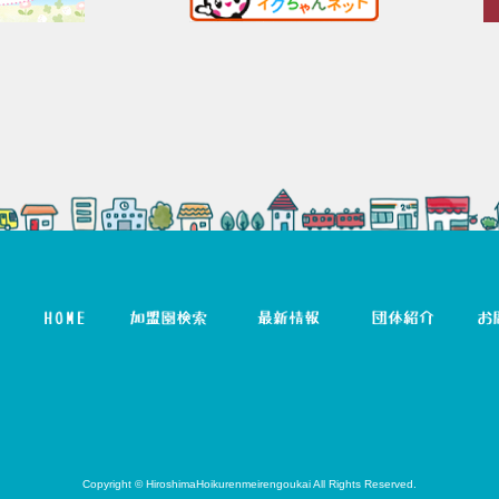
Copyright © HiroshimaHoikurenmeirengoukai All Rights Reserved.