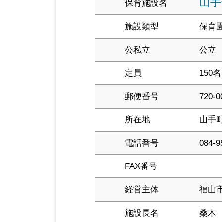
山手
保育施設名
施設類型
保育
公私立
公立
定員
150名
郵便番号
720-0
所在地
山手町6
電話番号
084-9
FAX番号
経営主体
福山
施設長名
桑木