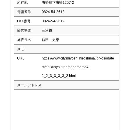
所在地
布野町下布野1257-2
電話番号
0824-54-2612
FAX番号
0824-54-2612
経営主体
三次市
施設長名
益田 史恵
メモ
URL
https://www.city.miyoshi.hiroshima.jp/kosodate_
m/hoikusyoitiran/papamama4-
1_2_3_3_3_3_2.html
メールアドレス