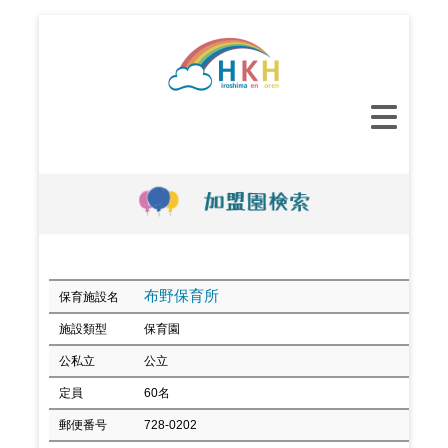
コ
ン
テ
ン
メ
ツ
イ
へ
ン
ス
メ
キ
ニ
ッ
ュ
プ
ー
布野保育所
保育施設名
施設類型
保育園
公私立
公立
定員
60名
郵便番号
728-0202