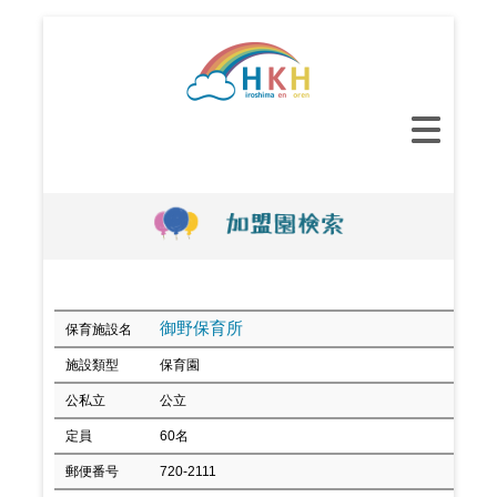
コ
ン
テ
ン
メ
ツ
イ
へ
ン
ス
メ
キ
ニ
ッ
ュ
プ
ー
御野保育所
保育施設名
施設類型
保育園
公私立
公立
定員
60名
郵便番号
720-2111