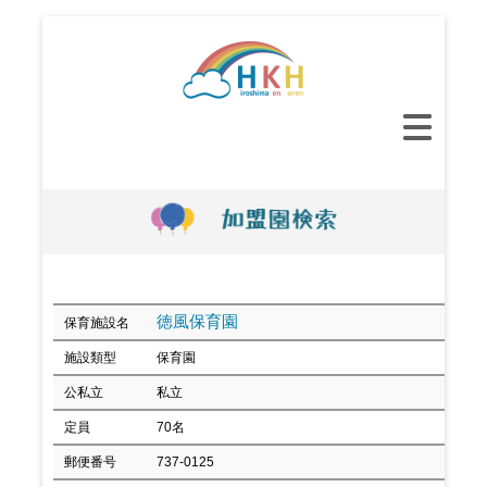
コ
ン
テ
ン
メ
ツ
イ
へ
ン
ス
メ
キ
ニ
ッ
ュ
プ
ー
徳風保育園
保育施設名
施設類型
保育園
公私立
私立
定員
70名
郵便番号
737-0125