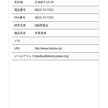
所在地
広本町3-15-24
電話番号
0823-73-7222
FAX番号
0823-73-7224
経営主体
(福)双葉会
施設長名
寺尾道雄
メモ
URL
http://www.tokufuu.jp/
メールアドレス
tokufuu@ebony.plala.or.jp