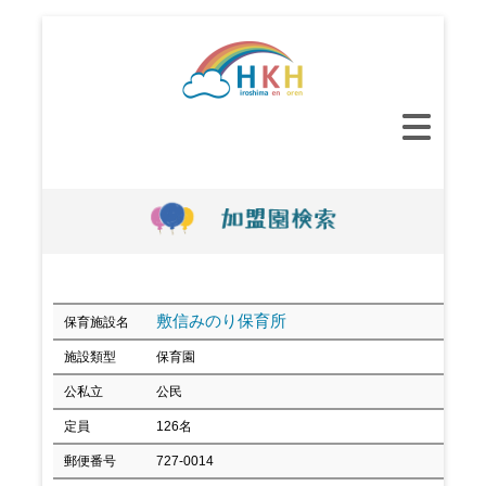
コ
ン
テ
ン
メ
ツ
イ
へ
ン
ス
メ
キ
ニ
ッ
ュ
プ
ー
敷信みのり保育所
保育施設名
施設類型
保育園
公私立
公民
定員
126名
郵便番号
727-0014