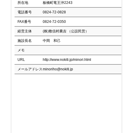
所在地
板橋町竜王沖2243
電話番号
0824-72-0828
FAX番号
0824-72-0350
経営主体
(株)敷信村農吉 （公設民営）
施設長名
中岡 和己
メモ
URL
http://www.nokiti.jp/minori.html
メールアドレス
minoriho@nokiti.jp