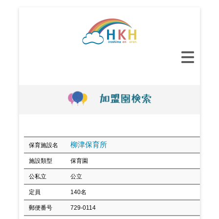
コ
ン
テ
ン
メ
ツ
イ
へ
ン
ス
メ
キ
ニ
ッ
ュ
プ
ー
柳津保育所
保育施設名
施設類型
保育園
公私立
公立
定員
140名
郵便番号
729-0114