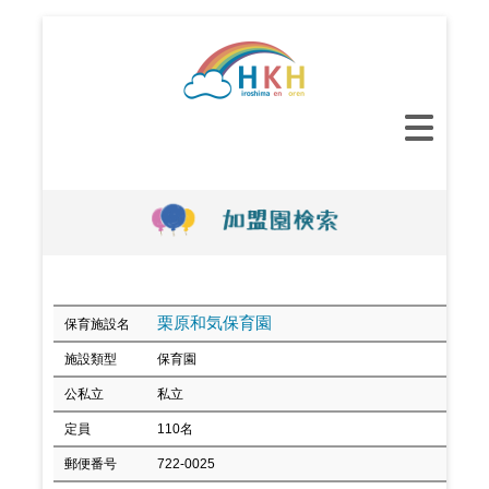
コ
ン
テ
ン
メ
ツ
イ
へ
ン
ス
メ
キ
ニ
ッ
ュ
プ
ー
栗原和気保育園
保育施設名
施設類型
保育園
公私立
私立
定員
110名
郵便番号
722-0025