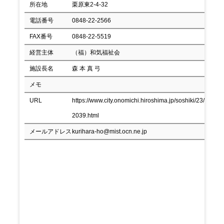
所在地
栗原東2-4-32
電話番号
0848-22-2566
FAX番号
0848-22-5519
経営主体
（福）和気福祉会
施設長名
森 本 真 弓
メモ
URL
https://www.city.onomichi.hiroshima.jp/soshiki/23/
2039.html
メールアドレス
kurihara-ho@mist.ocn.ne.jp