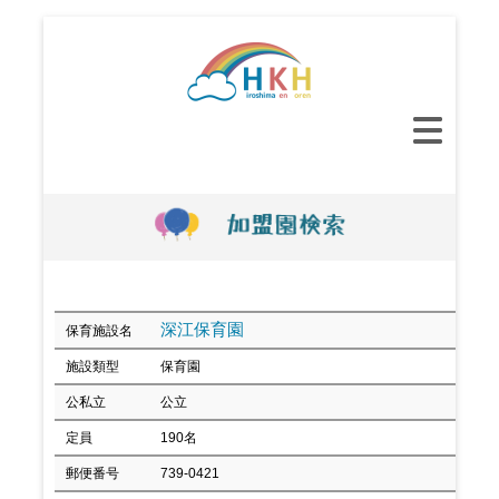
コ
ン
テ
ン
メ
ツ
イ
へ
ン
ス
メ
キ
ニ
ッ
ュ
プ
ー
深江保育園
保育施設名
施設類型
保育園
公私立
公立
定員
190名
郵便番号
739-0421