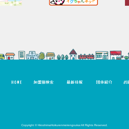
Copyright © HiroshimaHoikurenmeirengoukai All Rights Reserved.