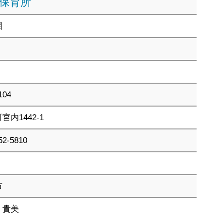
保育所
園
104
宮内1442-1
52-5810
市
 貴美