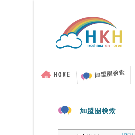
コ
ン
テ
ン
ツ
へ
ス
キ
メ
ッ
イ
プ
ン
メ
ニ
ュ
ー