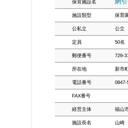
網引
保育施設名
施設類型
保育
公私立
公立
定員
50名
郵便番号
729-3
所在地
新市町
電話番号
0847-
FAX番号
経営主体
福山
施設長名
山崎