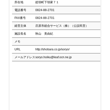
所在地
総領町下領家７１
電話番号
0824-88-2701
FAX番号
0824-88-2701
経営主体
庄原市総合サービス（株）（公設民営）
施設長名
秋山 美由紀
メモ
URL
http://shobara.co.jp/soryo/
メールアドレス
soryo.hoiku@leaf.ocn.ne.jp