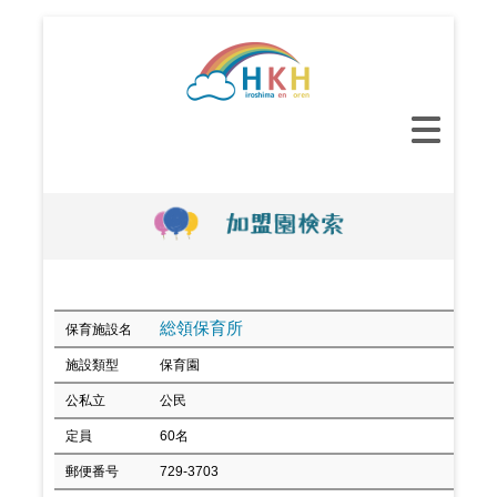
コ
ン
テ
ン
メ
ツ
イ
へ
ン
ス
メ
キ
ニ
ッ
ュ
プ
ー
総領保育所
保育施設名
施設類型
保育園
公私立
公民
定員
60名
郵便番号
729-3703