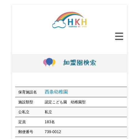
コ
ン
テ
ン
メ
ツ
イ
へ
ン
ス
メ
キ
ニ
ッ
ュ
プ
ー
西条幼稚園
保育施設名
施設類型
認定こども園 幼稚園型
公私立
私立
定員
183名
郵便番号
739-0012