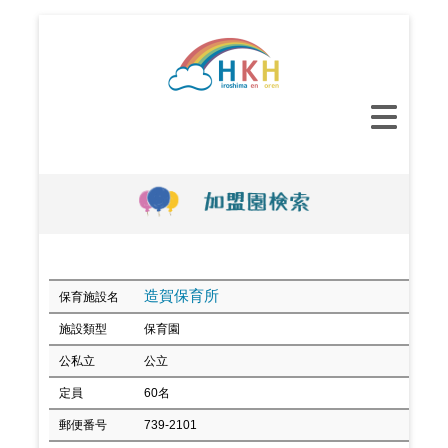
コ
ン
テ
ン
メ
ツ
イ
へ
ン
ス
メ
キ
ニ
ッ
ュ
プ
ー
造賀保育所
保育施設名
施設類型
保育園
公私立
公立
定員
60名
郵便番号
739-2101