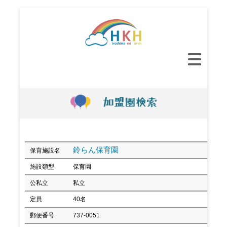
コ
ン
テ
ン
メ
ツ
イ
へ
ン
ス
メ
キ
ニ
ッ
ュ
プ
ー
鈴らん保育園
保育施設名
施設類型
保育園
公私立
私立
定員
40名
郵便番号
737-0051