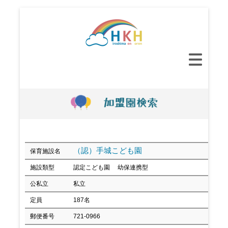
コ
ン
テ
ン
メ
ツ
イ
へ
ン
ス
メ
キ
ニ
ッ
ュ
プ
ー
（認）手城こども園
保育施設名
施設類型
認定こども園 幼保連携型
公私立
私立
定員
187名
郵便番号
721-0966